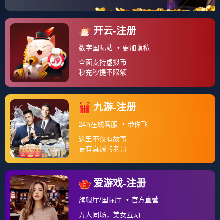
开云体育APP下载-突尼斯风暴横扫喀麦隆，凯恩王
2026年世界杯的淘汰赛阶段,一场焦点战在北非劲旅突尼斯与“非洲雄狮”喀麦隆之间展开，赛前，外界普遍认为这将是一场势均力
者归来主导巅峰对决
开云FIFA-蓝衣军团的复仇与新生，2026世界杯，费
历史的阴影与光芒足球世界里，有些比赛注定被刻进时间的史册，不是因为它们的华丽，而是因为它们的宿命感，2026年世界杯
利克斯导演历史重演关键战
开云APP-南美狂飙，亚洲之光熄灭，巴西碾压泰
2026年世界杯的烽火，终于在北美大陆燃起，当全世界的目光聚焦于E组这场“看似无悬念”的对抗时，巴西与泰国的较量，却以一
国，梅西率队演绎2026世界杯E组紧凑名局
焦点图特效示范标题三
开云FIFA-冰火两重天！2026世界杯F组关键战，冰
2026年7月,北美大陆的热浪席卷着每一个世界杯赛场，而在F组的一场关键较量中，却上演了一幕冰与火交织的足球史诗，北京时
岛惊天逆转秘鲁，久保建英独造两球率队取胜
开云APP-绝地反击！厄瓜多尔逆转克罗地亚，登贝
2026年世界杯C组，一场惊心动魄的比赛在烈日当空的下午展开，厄瓜多尔对阵克罗地亚，两支风格迥异的球队，在小组赛的关键一
莱领衔奇迹之战
最新
内容
已有文章
167
篇
开云体育中国-北欧童话再续，丹麦铁骑碾碎三狮防线，阿诺德致命一击铸就世界杯经典
昨夜，汉堡的夜空被北欧的寒风吹得格外
世界杯