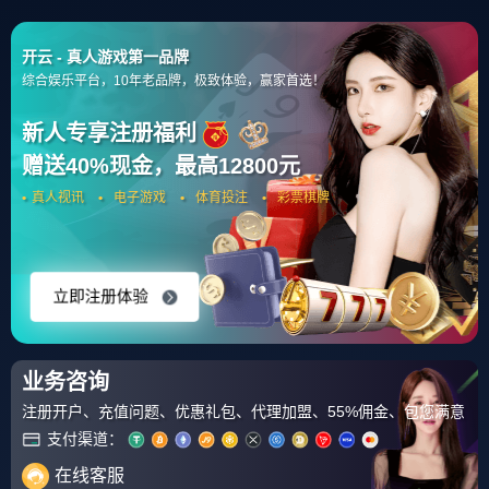
焦点图特效示范标题一
焦点图特效示范标题二
开云官网2026-F1街道赛之夜，浓眉舞台越大越强
当夜幕降临,引擎的咆哮不再是白昼的机械嘶吼，而化作城市脉搏共振的金属交响，街道两旁，临时看台的灯光与摩天楼的霓虹交织，沥